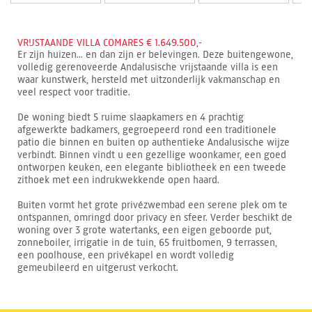
VRIJSTAANDE VILLA COMARES € 1.649.500,-
Er zijn huizen... en dan zijn er belevingen. Deze buitengewone,
volledig gerenoveerde Andalusische vrijstaande villa is een
waar kunstwerk, hersteld met uitzonderlijk vakmanschap en
veel respect voor traditie.
De woning biedt 5 ruime slaapkamers en 4 prachtig
afgewerkte badkamers, gegroepeerd rond een traditionele
patio die binnen en buiten op authentieke Andalusische wijze
verbindt. Binnen vindt u een gezellige woonkamer, een goed
ontworpen keuken, een elegante bibliotheek en een tweede
zithoek met een indrukwekkende open haard.
Buiten vormt het grote privézwembad een serene plek om te
ontspannen, omringd door privacy en sfeer. Verder beschikt de
woning over 3 grote watertanks, een eigen geboorde put,
zonneboiler, irrigatie in de tuin, 65 fruitbomen, 9 terrassen,
een poolhouse, een privékapel en wordt volledig
gemeubileerd en uitgerust verkocht.