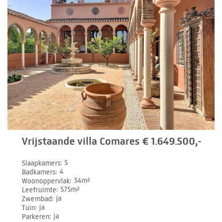
Vrijstaande villa Comares € 1.649.500,-
Slaapkamers
5
Badkamers
4
Woonoppervlak
34m²
Leefruimte
575m²
Zwembad
ja
Tuin
ja
Parkeren
ja