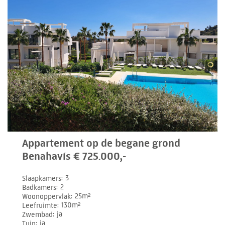
Appartement op de begane grond
Benahavís € 725.000,-
Slaapkamers
3
Badkamers
2
Woonoppervlak
25m²
Leefruimte
130m²
Zwembad
ja
Tuin
ja