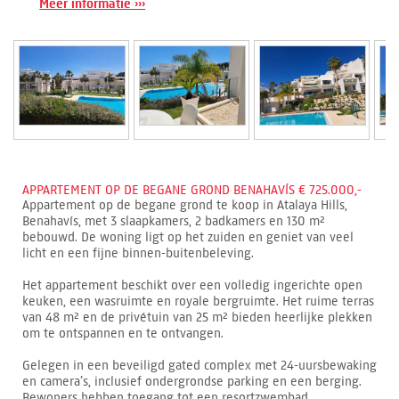
Meer informatie ›››
APPARTEMENT OP DE BEGANE GROND BENAHAVÍS € 725.000,-
Appartement op de begane grond te koop in Atalaya Hills,
Benahavís, met 3 slaapkamers, 2 badkamers en 130 m²
bebouwd. De woning ligt op het zuiden en geniet van veel
licht en een fijne binnen-buitenbeleving.
Het appartement beschikt over een volledig ingerichte open
keuken, een wasruimte en royale bergruimte. Het ruime terras
van 48 m² en de privétuin van 25 m² bieden heerlijke plekken
om te ontspannen en te ontvangen.
Gelegen in een beveiligd gated complex met 24-uursbewaking
en camera’s, inclusief ondergrondse parking en een berging.
Bewoners hebben toegang tot een resortzwembad,