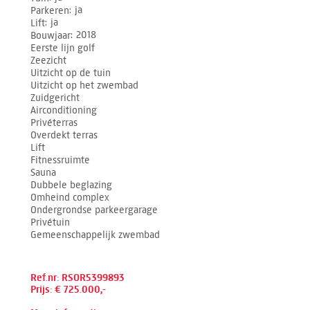
Parkeren
ja
Lift
ja
Bouwjaar
2018
Eerste lijn golf
Zeezicht
Uitzicht op de tuin
Uitzicht op het zwembad
Zuidgericht
Airconditioning
Privéterras
Overdekt terras
Lift
Fitnessruimte
Sauna
Dubbele beglazing
Omheind complex
Ondergrondse parkeergarage
Privétuin
Gemeenschappelijk zwembad
Ref.nr: RSOR5399893
Prijs: € 725.000,-