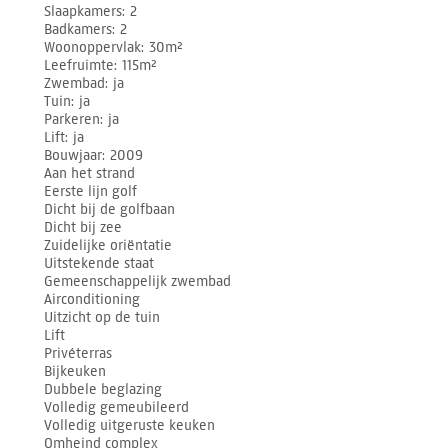
Slaapkamers
2
Badkamers
2
Woonoppervlak
30m²
Leefruimte
115m²
Zwembad
ja
Tuin
ja
Parkeren
ja
Lift
ja
Bouwjaar
2009
Aan het strand
Eerste lijn golf
Dicht bij de golfbaan
Dicht bij zee
Zuidelijke oriëntatie
Uitstekende staat
Gemeenschappelijk zwembad
Airconditioning
Uitzicht op de tuin
Lift
Privéterras
Bijkeuken
Dubbele beglazing
Volledig gemeubileerd
Volledig uitgeruste keuken
Omheind complex