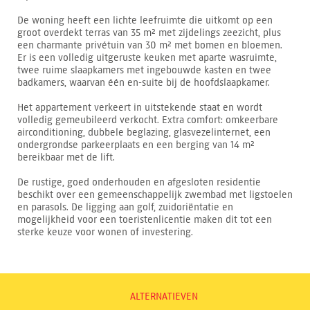
De woning heeft een lichte leefruimte die uitkomt op een
groot overdekt terras van 35 m² met zijdelings zeezicht, plus
een charmante privétuin van 30 m² met bomen en bloemen.
Er is een volledig uitgeruste keuken met aparte wasruimte,
twee ruime slaapkamers met ingebouwde kasten en twee
badkamers, waarvan één en-suite bij de hoofdslaapkamer.
Het appartement verkeert in uitstekende staat en wordt
volledig gemeubileerd verkocht. Extra comfort: omkeerbare
airconditioning, dubbele beglazing, glasvezelinternet, een
ondergrondse parkeerplaats en een berging van 14 m²
bereikbaar met de lift.
De rustige, goed onderhouden en afgesloten residentie
beschikt over een gemeenschappelijk zwembad met ligstoelen
en parasols. De ligging aan golf, zuidoriëntatie en
mogelijkheid voor een toeristenlicentie maken dit tot een
sterke keuze voor wonen of investering.
ALTERNATIEVEN