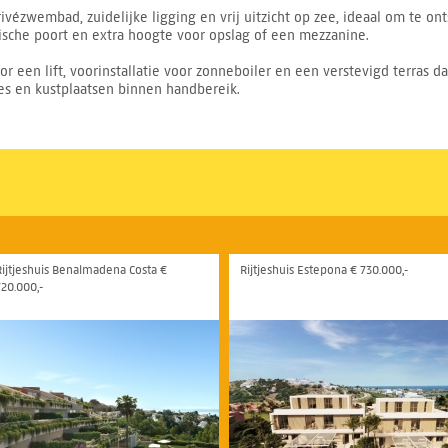
rivézwembad, zuidelijke ligging en vrij uitzicht op zee, ideaal om te 
rische poort en extra hoogte voor opslag of een mezzanine.
r een lift, voorinstallatie voor zonneboiler en een verstevigd terras dat
tes en kustplaatsen binnen handbereik.
Rijtjeshuis Benalmadena Costa €
Rijtjeshuis Estepona € 730.000,-
720.000,-