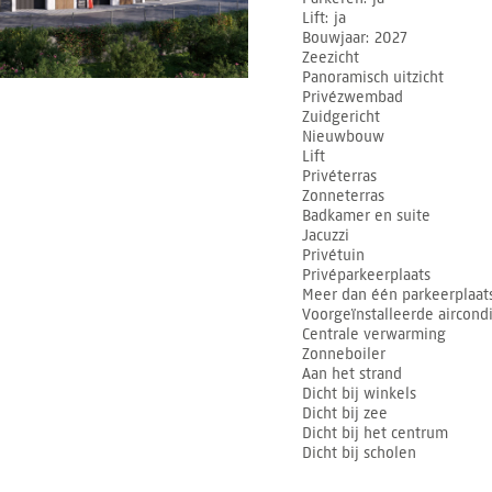
Lift
ja
Bouwjaar
2027
Zeezicht
Panoramisch uitzicht
Privézwembad
Zuidgericht
Nieuwbouw
Lift
Privéterras
Zonneterras
Badkamer en suite
Jacuzzi
Privétuin
Privéparkeerplaats
Meer dan één parkeerplaat
Voorgeïnstalleerde aircond
Centrale verwarming
Zonneboiler
Aan het strand
Dicht bij winkels
Dicht bij zee
Dicht bij het centrum
Dicht bij scholen