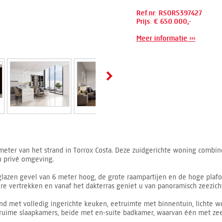
Ref.nr: RSOR5397427
Prijs: € 650.000,-
Meer informatie ›››
r van het strand in Torrox Costa. Deze zuidgerichte woning combinee
n privé omgeving.
azen gevel van 6 meter hoog, de grote raampartijen en de hoge plafon
ere vertrekken en vanaf het dakterras geniet u van panoramisch zeezich
nd met volledig ingerichte keuken, eetruimte met binnentuin, lichte
ruime slaapkamers, beide met en-suite badkamer, waarvan één met zee