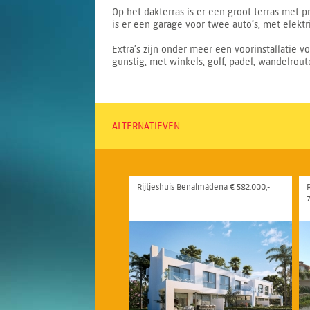
Op het dakterras is er een groot terras met p
is er een garage voor twee auto’s, met elekt
Extra’s zijn onder meer een voorinstallatie voo
gunstig, met winkels, golf, padel, wandelrou
ALTERNATIEVEN
Rijtjeshuis Benalmádena € 582.000,-