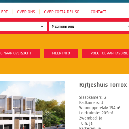
LERT
OVER ONS
OVER COSTA DEL SOL
CONTACT
G NAAR OVERZICHT
MEER INFO
VOEG TOE AAN FAVORIE
Rijtjeshuis Torrox
Slaapkamers
3
Badkamers
3
Woonoppervlak
194m²
Leefruimte
205m²
Zwembad
ja
Tuin
ja
Parkeren
ja