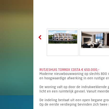
RIJTJESHUIS TORROX COSTA € 650.000,-
Moderne nieuwbouwwoning op slechts 800 mete
en hoogwaardige afwerking in een rustige e
De woning valt op door de indrukwekkende gl
licht en een ruimtelijk gevoel. Vanuit meerd
De indeling bestaat uit een open begane gro
Op de eerste verdieping bevinden zich twee 