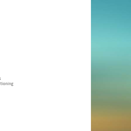
s
itioning