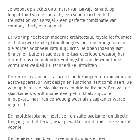
Je woont op slechts 600 meter van Carvajal strand, op
loopafstand van restaurants, een supermarkt en het
treinstation van Carvajal – een perfecte combinatie van
comfort, lifestyle en gemak.
De woning heeft een moderne architectuur, royale leefruimtes
en indrukwekkende plafondhoogtes met kamerhoge ramen
die zorgen voor veel natuurlijk licht. De open indeling laat
binnen en buiten naadloos in elkaar overlopen, waarbij het
grote terras een natuurlijk verlengstuk van de woonkamer
vormt met werkelijk uitzonderlijke uitzichten.
De keuken is van het Italiaanse merk Zampieri en voorzien van
Bosch-apparatuur, wat design en functionaliteit combineert. De
woning biedt vier slaapkamers en drie badkamers. Een van de
slaapkamers wordt momenteel gebruikt als stijlvolle
inloopkast, maar kan eenvoudig weer als slaapkamer worden
ingericht.
De hoofdslaapkamer heeft een en-suite badkamer en directe
toegang tot het terras, waar je wakker wordt met de zee recht
voor je.
De gemeenschap biedt twee infinity pools en een