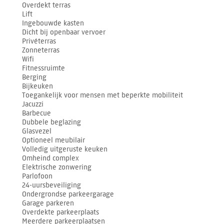
Overdekt terras
Lift
Ingebouwde kasten
Dicht bij openbaar vervoer
Privéterras
Zonneterras
Wifi
Fitnessruimte
Berging
Bijkeuken
Toegankelijk voor mensen met beperkte mobiliteit
Jacuzzi
Barbecue
Dubbele beglazing
Glasvezel
Optioneel meubilair
Volledig uitgeruste keuken
Omheind complex
Elektrische zonwering
Parlofoon
24-uursbeveiliging
Ondergrondse parkeergarage
Garage parkeren
Overdekte parkeerplaats
Meerdere parkeerplaatsen