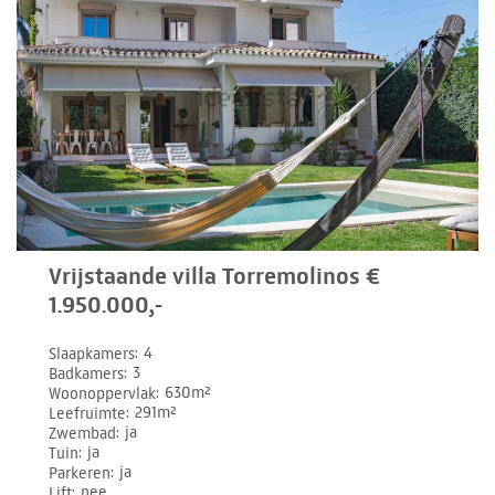
Vrijstaande villa Torremolinos €
1.950.000,-
Slaapkamers
4
Badkamers
3
Woonoppervlak
630m²
Leefruimte
291m²
Zwembad
ja
Tuin
ja
Parkeren
ja
Lift
nee