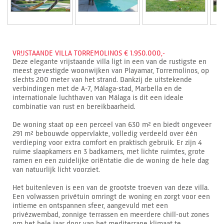
VRIJSTAANDE VILLA TORREMOLINOS € 1.950.000,-
Deze elegante vrijstaande villa ligt in een van de rustigste en
meest gevestigde woonwijken van Playamar, Torremolinos, op
slechts 200 meter van het strand. Dankzij de uitstekende
verbindingen met de A-7, Málaga-stad, Marbella en de
internationale luchthaven van Málaga is dit een ideale
combinatie van rust en bereikbaarheid.
De woning staat op een perceel van 630 m² en biedt ongeveer
291 m² bebouwde oppervlakte, volledig verdeeld over één
verdieping voor extra comfort en praktisch gebruik. Er zijn 4
ruime slaapkamers en 3 badkamers, met lichte ruimtes, grote
ramen en een zuidelijke oriëntatie die de woning de hele dag
van natuurlijk licht voorziet.
Het buitenleven is een van de grootste troeven van deze villa.
Een volwassen privétuin omringt de woning en zorgt voor een
intieme en ontspannen sfeer, aangevuld met een
privézwembad, zonnige terrassen en meerdere chill-out zones
om het hele jaar door van het mediterrane klimaat te