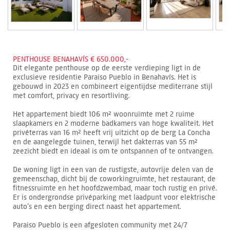
PENTHOUSE BENAHAVÍS € 650.000,-
Dit elegante penthouse op de eerste verdieping ligt in de
exclusieve residentie Paraiso Pueblo in Benahavís. Het is
gebouwd in 2023 en combineert eigentijdse mediterrane stijl
met comfort, privacy en resortliving.
Het appartement biedt 106 m² woonruimte met 2 ruime
slaapkamers en 2 moderne badkamers van hoge kwaliteit. Het
privéterras van 16 m² heeft vrij uitzicht op de berg La Concha
en de aangelegde tuinen, terwijl het dakterras van 55 m²
zeezicht biedt en ideaal is om te ontspannen of te ontvangen.
De woning ligt in een van de rustigste, autovrije delen van de
gemeenschap, dicht bij de coworkingruimte, het restaurant, de
fitnessruimte en het hoofdzwembad, maar toch rustig en privé.
Er is ondergrondse privéparking met laadpunt voor elektrische
auto’s en een berging direct naast het appartement.
Paraiso Pueblo is een afgesloten community met 24/7