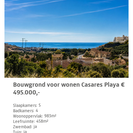
Bouwgrond voor wonen Casares Playa €
495.000,-
Slaapkamers
5
Badkamers
4
Woonoppervlak
983m²
Leefruimte
458m²
Zwembad
ja
Tuin
ja