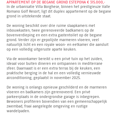
APPARTEMENT OP DE BEGANE GROND ESTEPONA € 315.000,-
In de urbanisatie Villa Borghese, binnen het prestigieuze Valle
Romano Golf Resort, ligt dit duplex appartement op de begane
grond in uitstekende staat.
De woning beschikt over drie ruime slaapkamers met
inbouwkasten, twee gerenoveerde badkamers op de
bovenverdieping en een extra gastentoilet op de begane
grond. Verder zijn er gepolijste marmeren vloeren, veel
natuurlijk licht en een royale woon- en eetkamer die aansluit
op een volledig uitgeruste aparte keuken.
Via de woonkamer bereikt u een privé tuin op het zuiden,
ideaal voor buiten dineren en ontspannen in mediterrane
sfeer. Daarnaast is er een extra terras bij de keuken, een
praktische berging in de hal en een volledig vernieuwde
airconditioning, geplaatst in november 2025.
De woning is onlangs opnieuw geschilderd en de marmeren
vloeren en badkamers zijn gerenoveerd. Een privé
parkeerplaats in de ondergrondse garage is inbegrepen.
Bewoners profiteren bovendien van een gemeenschappelijk
zwembad, fraai aangelegde omgeving en rustige
wandelpaden.