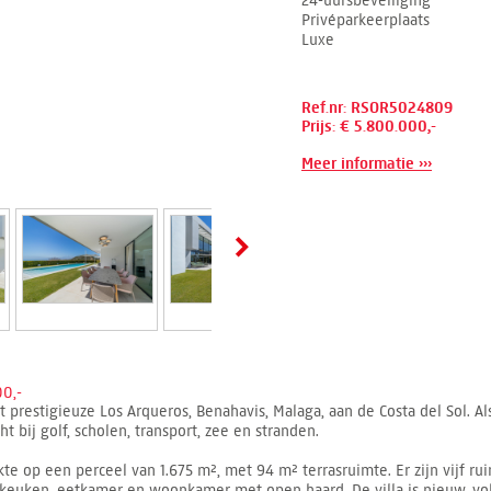
24-uursbeveiliging
Privéparkeerplaats
Luxe
Ref.nr: RSOR5024809
Prijs: € 5.800.000,-
Meer informatie ›››
0,-
 het prestigieuze Los Arqueros, Benahavis, Malaga, aan de Costa del Sol.
 bij golf, scholen, transport, zee en stranden.
 op een perceel van 1.675 m², met 94 m² terrasruimte. Er zijn vijf r
te keuken, eetkamer en woonkamer met open haard. De villa is nieuw, v