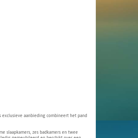
 Als exclusieve aanbieding combineert het pand
uime slaapkamers, zes badkamers en twee
olledig gemeubileerd en beschikt over een