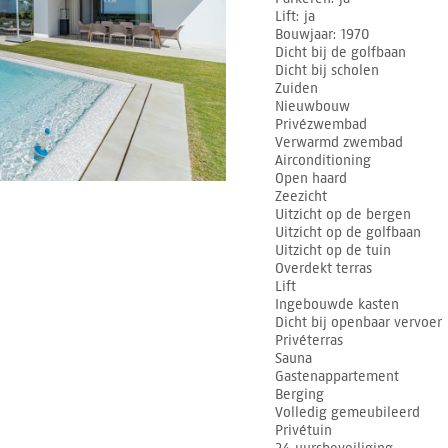
Lift
ja
Bouwjaar
1970
Dicht bij de golfbaan
Dicht bij scholen
Zuiden
Nieuwbouw
Privézwembad
Verwarmd zwembad
Airconditioning
Open haard
Zeezicht
Uitzicht op de bergen
Uitzicht op de golfbaan
Uitzicht op de tuin
Overdekt terras
Lift
Ingebouwde kasten
Dicht bij openbaar vervoer
Privéterras
Sauna
Gastenappartement
Berging
Volledig gemeubileerd
Privétuin