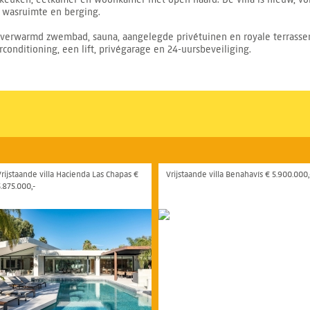
 wasruimte en berging.
 verwarmd zwembad, sauna, aangelegde privétuinen en royale terrassen
irconditioning, een lift, privégarage en 24-uursbeveiliging.
Vrijstaande villa Hacienda Las Chapas €
Vrijstaande villa Benahavís € 5.900.000,
5.875.000,-