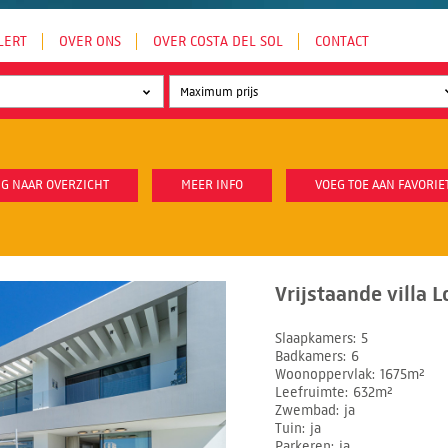
LERT
OVER ONS
OVER COSTA DEL SOL
CONTACT
G NAAR OVERZICHT
MEER INFO
VOEG TOE AAN FAVORIE
Vrijstaande villa 
Slaapkamers
5
Badkamers
6
Woonoppervlak
1675m²
Leefruimte
632m²
Zwembad
ja
Tuin
ja
Parkeren
ja