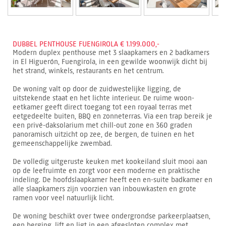
DUBBEL PENTHOUSE FUENGIROLA € 1.199.000,-
Modern duplex penthouse met 3 slaapkamers en 2 badkamers
in El Higuerón, Fuengirola, in een gewilde woonwijk dicht bij
het strand, winkels, restaurants en het centrum.
De woning valt op door de zuidwestelijke ligging, de
uitstekende staat en het lichte interieur. De ruime woon-
eetkamer geeft direct toegang tot een royaal terras met
eetgedeelte buiten, BBQ en zonneterras. Via een trap bereik je
een privé-daksolarium met chill-out zone en 360 graden
panoramisch uitzicht op zee, de bergen, de tuinen en het
gemeenschappelijke zwembad.
De volledig uitgeruste keuken met kookeiland sluit mooi aan
op de leefruimte en zorgt voor een moderne en praktische
indeling. De hoofdslaapkamer heeft een en-suite badkamer en
alle slaapkamers zijn voorzien van inbouwkasten en grote
ramen voor veel natuurlijk licht.
De woning beschikt over twee ondergrondse parkeerplaatsen,
een berging, lift en ligt in een afgesloten complex met