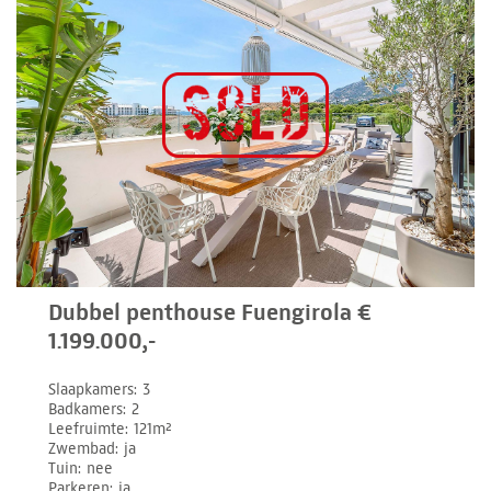
Dubbel penthouse Fuengirola €
1.199.000,-
Slaapkamers
3
Badkamers
2
Leefruimte
121m²
Zwembad
ja
Tuin
nee
Parkeren
ja