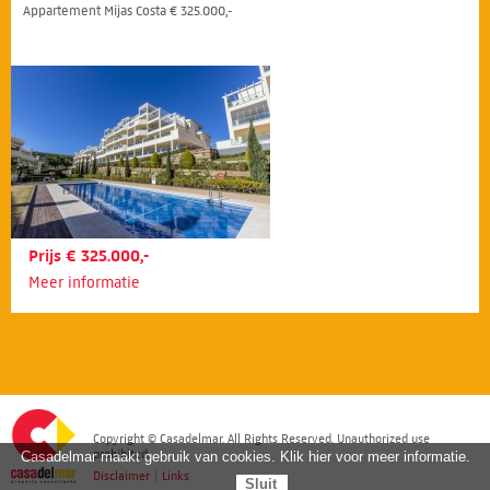
Appartement Mijas Costa € 325.000,-
Prijs € 325.000,-
Meer informatie
Copyright © Casadelmar. All Rights Reserved. Unauthorized use
prohibited.
Casadelmar maakt gebruik van cookies. Klik hier voor meer informatie.
Disclaimer
|
Links
Sluit