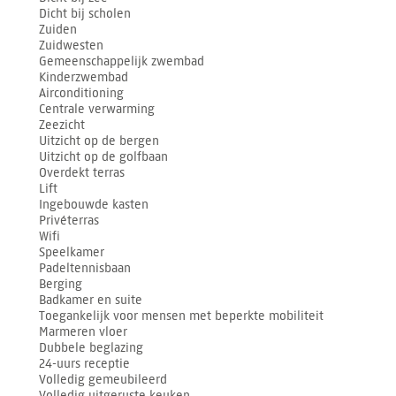
Dicht bij scholen
Zuiden
Zuidwesten
Gemeenschappelijk zwembad
Kinderzwembad
Airconditioning
Centrale verwarming
Zeezicht
Uitzicht op de bergen
Uitzicht op de golfbaan
Overdekt terras
Lift
Ingebouwde kasten
Privéterras
Wifi
Speelkamer
Padeltennisbaan
Berging
Badkamer en suite
Toegankelijk voor mensen met beperkte mobiliteit
Marmeren vloer
Dubbele beglazing
24-uurs receptie
Volledig gemeubileerd
Volledig uitgeruste keuken