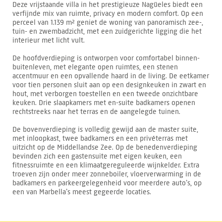
Deze vrijstaande villa in het prestigieuze Nagüeles biedt een
verfijnde mix van ruimte, privacy en modern comfort. Op een
perceel van 1.139 m² geniet de woning van panoramisch zee-,
tuin- en zwembadzicht, met een zuidgerichte ligging die het
interieur met licht vult.
De hoofdverdieping is ontworpen voor comfortabel binnen-
buitenleven, met elegante open ruimtes, een stenen
accentmuur en een opvallende haard in de living. De eetkamer
voor tien personen sluit aan op een designkeuken in zwart en
hout, met verborgen toestellen en een tweede onzichtbare
keuken. Drie slaapkamers met en-suite badkamers openen
rechtstreeks naar het terras en de aangelegde tuinen.
De bovenverdieping is volledig gewijd aan de master suite,
met inloopkast, twee badkamers en een privéterras met
uitzicht op de Middellandse Zee. Op de benedenverdieping
bevinden zich een gastensuite met eigen keuken, een
fitnessruimte en een klimaatgereguleerde wijnkelder. Extra
troeven zijn onder meer zonneboiler, vloerverwarming in de
badkamers en parkeergelegenheid voor meerdere auto’s, op
een van Marbella’s meest gegeerde locaties.