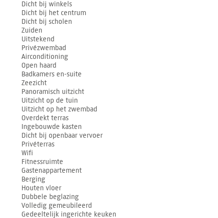
Dicht bij winkels
Dicht bij het centrum
Dicht bij scholen
Zuiden
Uitstekend
Privézwembad
Airconditioning
Open haard
Badkamers en-suite
Zeezicht
Panoramisch uitzicht
Uitzicht op de tuin
Uitzicht op het zwembad
Overdekt terras
Ingebouwde kasten
Dicht bij openbaar vervoer
Privéterras
Wifi
Fitnessruimte
Gastenappartement
Berging
Houten vloer
Dubbele beglazing
Volledig gemeubileerd
Gedeeltelijk ingerichte keuken