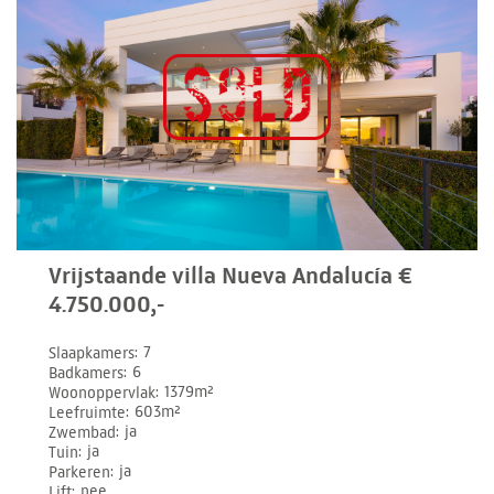
Vrijstaande villa Nueva Andalucía €
4.750.000,-
Slaapkamers
7
Badkamers
6
Woonoppervlak
1379m²
Leefruimte
603m²
Zwembad
ja
Tuin
ja
Parkeren
ja
Lift
nee