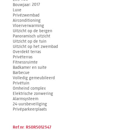
Bouwjaar
2017
Luxe
Privézwembad
Airconditioning
Vloerverwarming
Uitzicht op de bergen
Panoramisch uitzicht
Uitzicht op de tuin
Uitzicht op het zwembad
Overdekt terras
Privéterras
Fitnessruimte
Badkamer en suite
Barbecue
Volledig gemeubileerd
Privétuin
Omheind complex
Elektrische zonwering
Alarmsysteem
24-uursbeveiliging
Privéparkeerplaats
Ref.nr: RSOR5012347