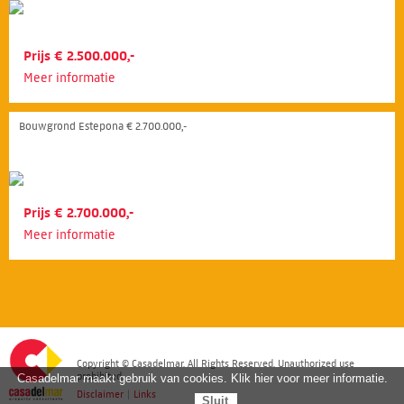
Prijs € 2.500.000,-
Meer informatie
Bouwgrond Estepona € 2.700.000,-
Prijs € 2.700.000,-
Meer informatie
Copyright © Casadelmar. All Rights Reserved. Unauthorized use
prohibited.
Casadelmar maakt gebruik van cookies. Klik hier voor meer informatie.
Disclaimer
|
Links
Sluit