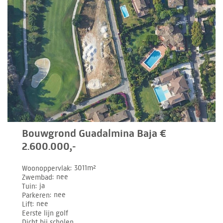
Bouwgrond Guadalmina Baja €
2.600.000,-
Woonoppervlak
3011m²
Zwembad
nee
Tuin
ja
Parkeren
nee
Lift
nee
Eerste lijn golf
Dicht bij scholen