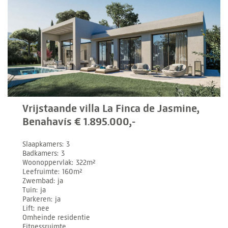
Vrijstaande villa La Finca de Jasmine,
Benahavís € 1.895.000,-
Slaapkamers
3
Badkamers
3
Woonoppervlak
322m²
Leefruimte
160m²
Zwembad
ja
Tuin
ja
Parkeren
ja
Lift
nee
Omheinde residentie
Fitnessruimte