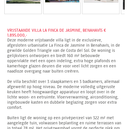
VRIJSTAANDE VILLA LA FINCA DE JASMINE, BENAHAVÍS €
1.895.000,-
Deze moderne vrijstaande villa ligt in de exclusieve,
afgesloten urbanisatie La Finca de Jasmine in Benahavís, in de
gewilde Golden Triangle van de Costa del Sol. De woning is
gelijkvloers ontworpen en biedt 160 m² bebouwde
oppervlakte met een open indeling, extra hoge plafonds en
kamerhoge glazen deuren die voor veel licht zorgen en een
naadloze overgang naar buiten creëren.
De villa beschikt over 3 slaapkamers en 3 badkamers, allemaal
afgewerkt op hoog niveau. De moderne volledig uitgeruste
keuken heeft hoogwaardige apparatuur en loopt over in de
lichte woon- en eetruimte. Vloerverwarming, airconditioning,
ingebouwde kasten en dubbele beglazing zorgen voor extra
comfort.
Buiten ligt de woning op een privéperceel van 322 m² met
aangelegde tuin, volwassen beplanting en ruime terrassen van
in totaal 78 m². Het privézwembad vormt de perfecte plek om