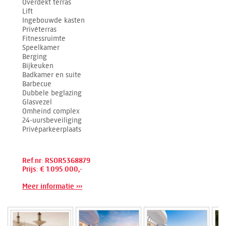
Overdekt terras
Lift
Ingebouwde kasten
Privéterras
Fitnessruimte
Speelkamer
Berging
Bijkeuken
Badkamer en suite
Barbecue
Dubbele beglazing
Glasvezel
Omheind complex
24-uursbeveiliging
Privéparkeerplaats
Ref.nr: RSOR5368879
Prijs: € 1.095.000,-
Meer informatie ›››