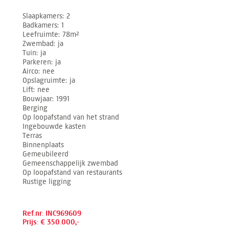
Slaapkamers
2
Badkamers
1
Leefruimte
78m²
Zwembad
ja
Tuin
ja
Parkeren
ja
Airco
nee
Opslagruimte
ja
Lift
nee
Bouwjaar
1991
Berging
Op loopafstand van het strand
Ingebouwde kasten
Terras
Binnenplaats
Gemeubileerd
Gemeenschappelijk zwembad
Op loopafstand van restaurants
Rustige ligging
Ref.nr: INC969609
Prijs: € 350.000,-