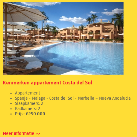
Kenmerken appartement Costa del Sol
Appartement
Spanje - Malaga - Costa del Sol - Marbella – Nueva Andalucia
Slaapkamers: 2
Badkamers: 2
Prijs: €250.000
Meer informatie >>