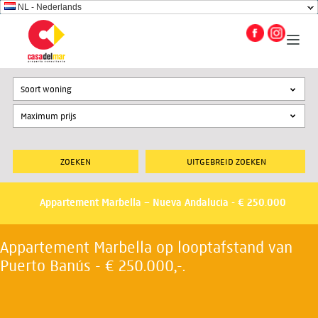
NL - Nederlands
Soort woning
UITGEBREID ZOEKEN
Appartement Marbella – Nueva Andalucia - € 250.000
Appartement Marbella op looptafstand van
Puerto Banús - € 250.000,-.