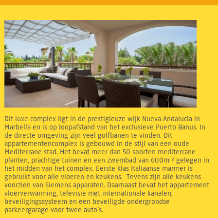
Dit luxe complex ligt in de prestigieuze wijk Nueva Andalucia in
Marbella en is op loopafstand van het exclusieve Puerto Banus. In
de directe omgeving zijn veel golfbanen te vinden. Dit
appartementencomplex is gebouwd in de stijl van een oude
Mediterrane stad. Het bevat meer dan 50 soorten mediterrane
planten, prachtige tuinen en een zwembad van 600m ² gelegen in
het midden van het complex. Eerste klas Italiaanse marmer is
gebruikt voor alle vloeren en keukens. Tevens zijn alle keukens
voorzien van Siemens apparaten. Daarnaast bevat het appartement
vloerverwarming, televisie met internationale kanalen,
beveiligingssysteem en een beveiligde ondergrondse
parkeergarage voor twee auto’s.