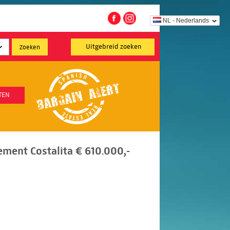
NL - Nederlands
Uitgebreid zoeken
TEN
ment Costalita € 610.000,-