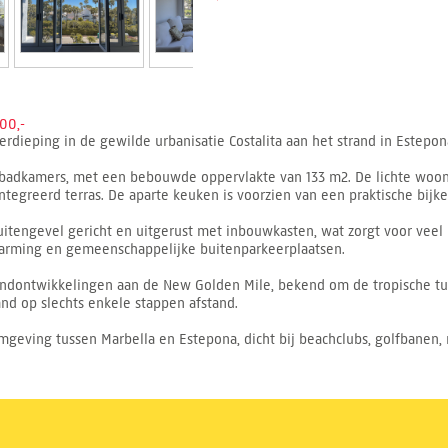
00,-
dieping in de gewilde urbanisatie Costalita aan het strand in Estepon
badkamers, met een bebouwde oppervlakte van 133 m2. De lichte woonk
ïntegreerd terras. De aparte keuken is voorzien van een praktische bij
 buitengevel gericht en uitgerust met inbouwkasten, wat zorgt voor veel
warming en gemeenschappelijke buitenparkeerplaatsen.
randontwikkelingen aan de New Golden Mile, bekend om de tropische t
nd op slechts enkele stappen afstand.
mgeving tussen Marbella en Estepona, dicht bij beachclubs, golfbanen, 