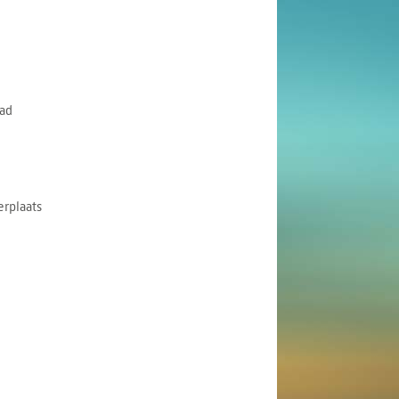
ad
rplaats