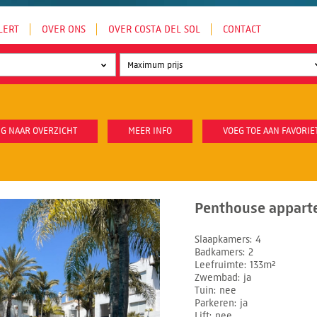
LERT
OVER ONS
OVER COSTA DEL SOL
CONTACT
G NAAR OVERZICHT
MEER INFO
VOEG TOE AAN FAVORIE
Penthouse apparte
Slaapkamers
4
Badkamers
2
Leefruimte
133m²
Zwembad
ja
Tuin
nee
Parkeren
ja
Lift
nee