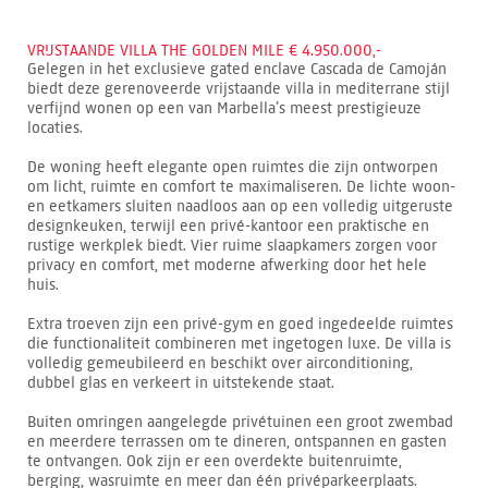
VRIJSTAANDE VILLA THE GOLDEN MILE € 4.950.000,-
Gelegen in het exclusieve gated enclave Cascada de Camoján
biedt deze gerenoveerde vrijstaande villa in mediterrane stijl
verfijnd wonen op een van Marbella’s meest prestigieuze
locaties.
De woning heeft elegante open ruimtes die zijn ontworpen
om licht, ruimte en comfort te maximaliseren. De lichte woon-
en eetkamers sluiten naadloos aan op een volledig uitgeruste
designkeuken, terwijl een privé-kantoor een praktische en
rustige werkplek biedt. Vier ruime slaapkamers zorgen voor
privacy en comfort, met moderne afwerking door het hele
huis.
Extra troeven zijn een privé-gym en goed ingedeelde ruimtes
die functionaliteit combineren met ingetogen luxe. De villa is
volledig gemeubileerd en beschikt over airconditioning,
dubbel glas en verkeert in uitstekende staat.
Buiten omringen aangelegde privétuinen een groot zwembad
en meerdere terrassen om te dineren, ontspannen en gasten
te ontvangen. Ook zijn er een overdekte buitenruimte,
berging, wasruimte en meer dan één privéparkeerplaats.