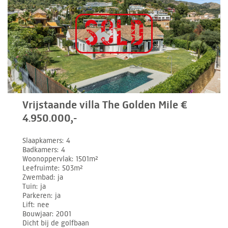
Vrijstaande villa The Golden Mile €
4.950.000,-
Slaapkamers
4
Badkamers
4
Woonoppervlak
1501m²
Leefruimte
503m²
Zwembad
ja
Tuin
ja
Parkeren
ja
Lift
nee
Bouwjaar
2001
Dicht bij de golfbaan