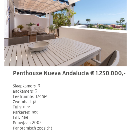
Penthouse Nueva Andalucía € 1.250.000,-
Slaapkamers
3
Badkamers
3
Leefruimte
174m²
Zwembad
ja
Tuin
nee
Parkeren
nee
Lift
nee
Bouwjaar
2002
Panoramisch zeezicht