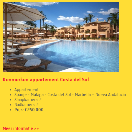
Kenmerken appartement Costa del Sol
Appartement
Spanje - Malaga - Costa del Sol - Marbella – Nueva Andalucia
Slaapkamers: 2
Badkamers: 2
Prijs: €250.000
Meer informatie >>