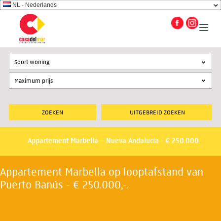
NL - Nederlands
Soort woning
UITGEBREID ZOEKEN
Appartement Marbella – Nueva Andalucia - € 250.000
Appartement Marbella op looptafstand van
Puerto Banús - € 250.000,-.