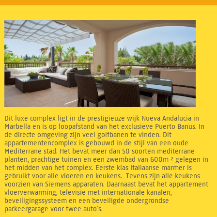
Dit luxe complex ligt in de prestigieuze wijk Nueva Andalucia in
Marbella en is op loopafstand van het exclusieve Puerto Banus. In
de directe omgeving zijn veel golfbanen te vinden. Dit
appartementencomplex is gebouwd in de stijl van een oude
Mediterrane stad. Het bevat meer dan 50 soorten mediterrane
planten, prachtige tuinen en een zwembad van 600m ² gelegen in
het midden van het complex. Eerste klas Italiaanse marmer is
gebruikt voor alle vloeren en keukens. Tevens zijn alle keukens
voorzien van Siemens apparaten. Daarnaast bevat het appartement
vloerverwarming, televisie met internationale kanalen,
beveiligingssysteem en een beveiligde ondergrondse
parkeergarage voor twee auto’s.