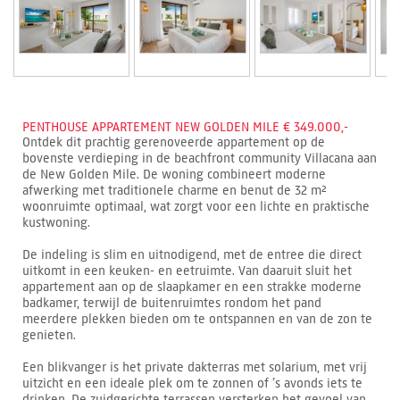
PENTHOUSE APPARTEMENT NEW GOLDEN MILE € 349.000,-
Ontdek dit prachtig gerenoveerde appartement op de
bovenste verdieping in de beachfront community Villacana aan
de New Golden Mile. De woning combineert moderne
afwerking met traditionele charme en benut de 32 m²
woonruimte optimaal, wat zorgt voor een lichte en praktische
kustwoning.
De indeling is slim en uitnodigend, met de entree die direct
uitkomt in een keuken- en eetruimte. Van daaruit sluit het
appartement aan op de slaapkamer en een strakke moderne
badkamer, terwijl de buitenruimtes rondom het pand
meerdere plekken bieden om te ontspannen en van de zon te
genieten.
Een blikvanger is het private dakterras met solarium, met vrij
uitzicht en een ideale plek om te zonnen of ’s avonds iets te
drinken. De zuidgerichte terrassen versterken het gevoel van