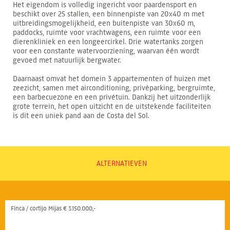
Het eigendom is volledig ingericht voor paardensport en
beschikt over 25 stallen, een binnenpiste van 20x40 m met
uitbreidingsmogelijkheid, een buitenpiste van 30x60 m,
paddocks, ruimte voor vrachtwagens, een ruimte voor een
dierenkliniek en een longeercirkel. Drie watertanks zorgen
voor een constante watervoorziening, waarvan één wordt
gevoed met natuurlijk bergwater.
Daarnaast omvat het domein 3 appartementen of huizen met
zeezicht, samen met airconditioning, privéparking, bergruimte,
een barbecuezone en een privétuin. Dankzij het uitzonderlijk
grote terrein, het open uitzicht en de uitstekende faciliteiten
is dit een uniek pand aan de Costa del Sol.
ALTERNATIEVEN
Finca / cortijo Mijas € 3.150.000,-