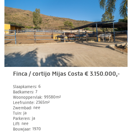
Finca / cortijo Mijas Costa € 3.150.000,-
Slaapkamers
6
Badkamers
7
Woonoppervlak
99380m²
Leefruimte
2365m²
Zwembad
nee
Tuin
ja
Parkeren
ja
Lift
nee
Bouwjaar
1970