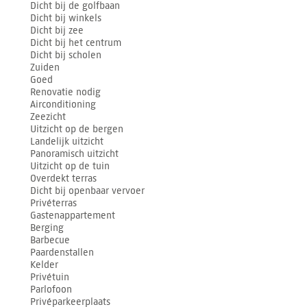
Dicht bij de golfbaan
Dicht bij winkels
Dicht bij zee
Dicht bij het centrum
Dicht bij scholen
Zuiden
Goed
Renovatie nodig
Airconditioning
Zeezicht
Uitzicht op de bergen
Landelijk uitzicht
Panoramisch uitzicht
Uitzicht op de tuin
Overdekt terras
Dicht bij openbaar vervoer
Privéterras
Gastenappartement
Berging
Barbecue
Paardenstallen
Kelder
Privétuin
Parlofoon
Privéparkeerplaats