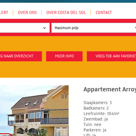
LERT
OVER ONS
OVER COSTA DEL SOL
CONTACT
G NAAR OVERZICHT
MEER INFO
VOEG TOE AAN FAVORIE
Appartement Arroy
Slaapkamers
3
Badkamers
2
Leefruimte
104m²
Zwembad
ja
Tuin
nee
Parkeren
ja
Lift
ja