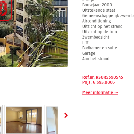
Bouwjaar
2000
Uitstekende staat
Gemeenschappelijk zwemb
Airconditioning
Uitzicht op het strand
Uitzicht op de tuin
Zwembadzicht
Lift
Badkamer en suite
Garage
Aan het strand
Ref.nr: RSOR5390545
Prijs: € 395.000,-
Meer informatie ›››