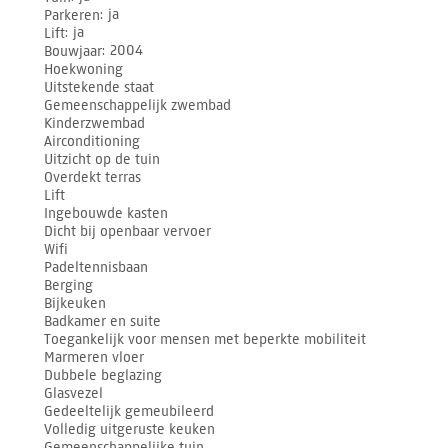
Parkeren
ja
Lift
ja
Bouwjaar
2004
Hoekwoning
Uitstekende staat
Gemeenschappelijk zwembad
Kinderzwembad
Airconditioning
Uitzicht op de tuin
Overdekt terras
Lift
Ingebouwde kasten
Dicht bij openbaar vervoer
Wifi
Padeltennisbaan
Berging
Bijkeuken
Badkamer en suite
Toegankelijk voor mensen met beperkte mobiliteit
Marmeren vloer
Dubbele beglazing
Glasvezel
Gedeeltelijk gemeubileerd
Volledig uitgeruste keuken
Gemeenschappelijke tuin