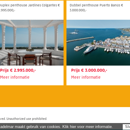
Duplex penthouse Jardines Colgantes €
Dubbel penthouse Puerto Banús €
2.995.000,-
3.000.000,-
Prijs € 2.995.000,-
Prijs € 3.000.000,-
Meer informatie
Meer informatie
ved. Unauthorized use prohibited.
adelmar maakt gebruik van cookies. Klik hier voor meer informatie.
Sl