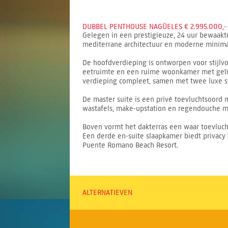
DUBBEL PENTHOUSE NAGÜELES € 2.995.000,-
Gelegen in een prestigieuze, 24 uur bewaakt
mediterrane architectuur en moderne minimali
De hoofdverdieping is ontworpen voor stijlvo
eetruimte en een ruime woonkamer met geïnt
verdieping compleet, samen met twee luxe 
De master suite is een privé toevluchtsoord 
wastafels, make-upstation en regendouche met
Boven vormt het dakterras een waar toevluch
Een derde en-suite slaapkamer biedt privacy v
Puente Romano Beach Resort.
ALTERNATIEVEN