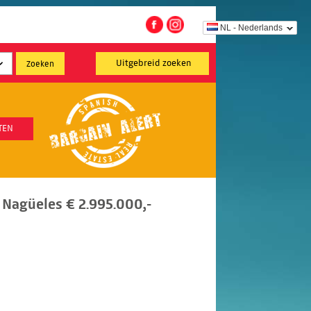
NL - Nederlands
Uitgebreid zoeken
TEN
Nagüeles € 2.995.000,-