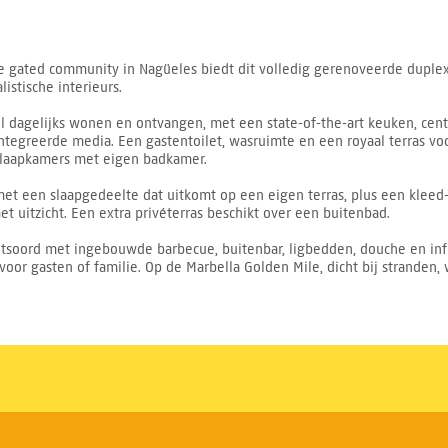
e gated community in Nagüeles biedt dit volledig gerenoveerde duplex
stische interieurs.
l dagelijks wonen en ontvangen, met een state-of-the-art keuken, cent
egreerde media. Een gastentoilet, wasruimte en een royaal terras vo
slaapkamers met eigen badkamer.
met een slaapgedeelte dat uitkomt op een eigen terras, plus een klee
 uitzicht. Een extra privéterras beschikt over een buitenbad.
tsoord met ingebouwde barbecue, buitenbar, ligbedden, douche en inf
oor gasten of familie. Op de Marbella Golden Mile, dicht bij stranden, 