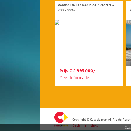
Penthouse San Pedro de Alcántara €
2.995.000,-
Prijs € 2.995.000,-
Meer informatie
Copyright © Casadelmar. All Rights Reser
Disclaimer
|
Links
Cas