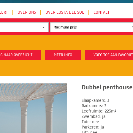
LERT
OVER ONS
OVER COSTA DEL SOL
CONTACT
G NAAR OVERZICHT
MEER INFO
VOEG TOE AAN FAVORIE
Dubbel penthouse 
Slaapkamers
3
Badkamers
3
Leefruimte
223m²
Zwembad
ja
Tuin
nee
Parkeren
ja
Lift
nee