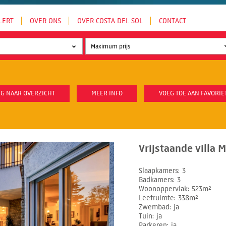
LERT
OVER ONS
OVER COSTA DEL SOL
CONTACT
G NAAR OVERZICHT
MEER INFO
VOEG TOE AAN FAVORIE
Vrijstaande villa 
Slaapkamers
3
Badkamers
3
Woonoppervlak
523m²
Leefruimte
338m²
Zwembad
ja
Tuin
ja
Parkeren
ja