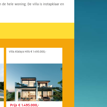
 de hele woning. De villa is instapklaar en
Villa Atalaya Hills € 1.495.000,-
Prijs € 1.495.000,-