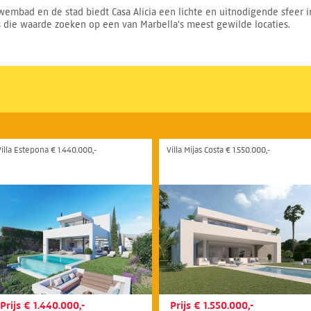
zwembad en de stad biedt Casa Alicia een lichte en uitnodigende sfeer in
s die waarde zoeken op een van Marbella's meest gewilde locaties.
Villa Estepona € 1.440.000,-
Villa Mijas Costa € 1.550.000,-
Prijs € 1.440.000,-
Prijs € 1.550.000,-