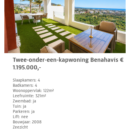
Twee-onder-een-kapwoning Benahavís €
1.195.000,-
Slaapkamers
4
Badkamers
4
Woonoppervlak
122m²
Leefruimte
321m²
Zwembad
ja
Tuin
ja
Parkeren
ja
Lift
nee
Bouwjaar
2008
Zeezicht