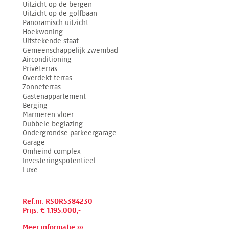
Uitzicht op de bergen
Uitzicht op de golfbaan
Panoramisch uitzicht
Hoekwoning
Uitstekende staat
Gemeenschappelijk zwembad
Airconditioning
Privéterras
Overdekt terras
Zonneterras
Gastenappartement
Berging
Marmeren vloer
Dubbele beglazing
Ondergrondse parkeergarage
Garage
Omheind complex
Investeringspotentieel
Luxe
Ref.nr: RSOR5384230
Prijs: € 1.195.000,-
Meer informatie ›››