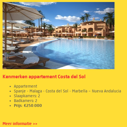
Kenmerken appartement Costa del Sol
Appartement
Spanje - Malaga - Costa del Sol - Marbella – Nueva Andalucia
Slaapkamers: 2
Badkamers: 2
Prijs: €250.000
Meer informatie >>