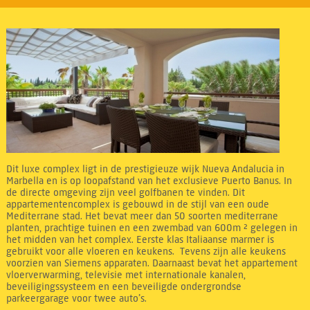
Dit luxe complex ligt in de prestigieuze wijk Nueva Andalucia in
Marbella en is op loopafstand van het exclusieve Puerto Banus. In
de directe omgeving zijn veel golfbanen te vinden. Dit
appartementencomplex is gebouwd in de stijl van een oude
Mediterrane stad. Het bevat meer dan 50 soorten mediterrane
planten, prachtige tuinen en een zwembad van 600m ² gelegen in
het midden van het complex. Eerste klas Italiaanse marmer is
gebruikt voor alle vloeren en keukens. Tevens zijn alle keukens
voorzien van Siemens apparaten. Daarnaast bevat het appartement
vloerverwarming, televisie met internationale kanalen,
beveiligingssysteem en een beveiligde ondergrondse
parkeergarage voor twee auto’s.