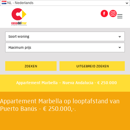
NL - Nederlands
Soort woning
UITGEBREID ZOEKEN
Appartement Marbella – Nueva Andalucia - € 250.000
Appartement Marbella op looptafstand van
Puerto Banús - € 250.000,-.