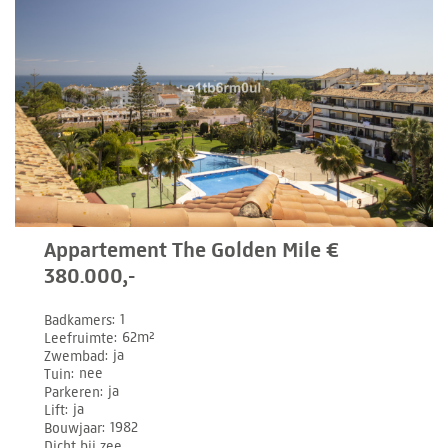
Appartement The Golden Mile €
380.000,-
Badkamers
1
Leefruimte
62m²
Zwembad
ja
Tuin
nee
Parkeren
ja
Lift
ja
Bouwjaar
1982
Dicht bij zee