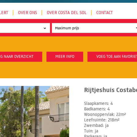
LERT
OVER ONS
OVER COSTA DEL SOL
CONTACT
G NAAR OVERZICHT
MEER INFO
VOEG TOE AAN FAVORIE
Rijtjeshuis Costabe
Slaapkamers
4
Badkamers
4
Woonoppervlak
22m²
Leefruimte
218m²
Zwembad
ja
Tuin
ja
Parkeren
ja