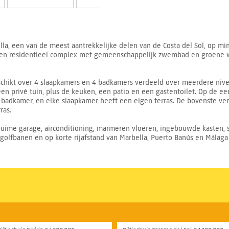
la, een van de meest aantrekkelijke delen van de Costa del Sol, op m
uden residentieel complex met gemeenschappelijk zwembad en groene
schikt over 4 slaapkamers en 4 badkamers verdeeld over meerdere niv
 privé tuin, plus de keuken, een patio en een gastentoilet. Op de eer
badkamer, en elke slaapkamer heeft een eigen terras. De bovenste v
ras.
 ruime garage, airconditioning, marmeren vloeren, ingebouwde kasten, 
, golfbanen en op korte rijafstand van Marbella, Puerto Banús en Málaga 