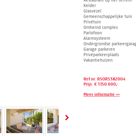
Restaurant op het terrein
Kelder
Glasvezel
Gemeenschappelijke tuin
Privétuin
Omheind complex
Parlofoon
Alarmsysteem
Ondergrondse parkeergara
Garage parkeren
Privéparkeerplaats
Vakantiehuizen
Ref.nr: RSOR5382004
Prijs: € 1.150.000,-
Meer informatie ›››