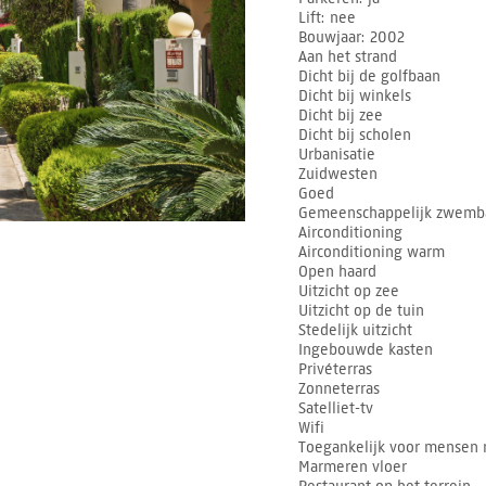
Lift
nee
Bouwjaar
2002
Aan het strand
Dicht bij de golfbaan
Dicht bij winkels
Dicht bij zee
Dicht bij scholen
Urbanisatie
Zuidwesten
Goed
Gemeenschappelijk zwemb
Airconditioning
Airconditioning warm
Open haard
Uitzicht op zee
Uitzicht op de tuin
Stedelijk uitzicht
Ingebouwde kasten
Privéterras
Zonneterras
Satelliet-tv
Wifi
Toegankelijk voor mensen 
Marmeren vloer