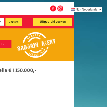
NL - Nederlands
Uitgebreid zoeken
TEN
lla € 1.150.000,-