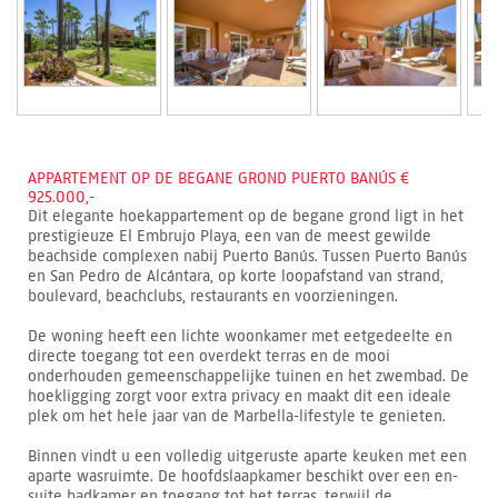
APPARTEMENT OP DE BEGANE GROND PUERTO BANÚS €
925.000,-
Dit elegante hoekappartement op de begane grond ligt in het
prestigieuze El Embrujo Playa, een van de meest gewilde
beachside complexen nabij Puerto Banús. Tussen Puerto Banús
en San Pedro de Alcántara, op korte loopafstand van strand,
boulevard, beachclubs, restaurants en voorzieningen.
De woning heeft een lichte woonkamer met eetgedeelte en
directe toegang tot een overdekt terras en de mooi
onderhouden gemeenschappelijke tuinen en het zwembad. De
hoekligging zorgt voor extra privacy en maakt dit een ideale
plek om het hele jaar van de Marbella-lifestyle te genieten.
Binnen vindt u een volledig uitgeruste aparte keuken met een
aparte wasruimte. De hoofdslaapkamer beschikt over een en-
suite badkamer en toegang tot het terras, terwijl de