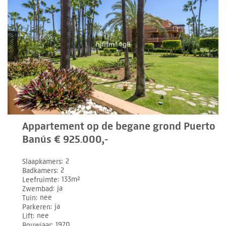
Appartement op de begane grond Puerto
Banús € 925.000,-
Slaapkamers
2
Badkamers
2
Leefruimte
133m²
Zwembad
ja
Tuin
nee
Parkeren
ja
Lift
nee
Bouwjaar
1970