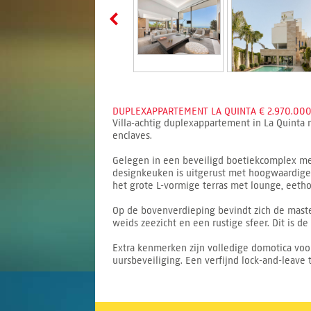
DUPLEXAPPARTEMENT LA QUINTA € 2.970.000
Villa-achtig duplexappartement in La Quinta
enclaves.
Gelegen in een beveiligd boetiekcomplex met
designkeuken is uitgerust met hoogwaardige 
het grote L-vormige terras met lounge, eet
Op de bovenverdieping bevindt zich de maste
weids zeezicht en een rustige sfeer. Dit is d
Extra kenmerken zijn volledige domotica voo
uursbeveiliging. Een verfijnd lock-and-leave 