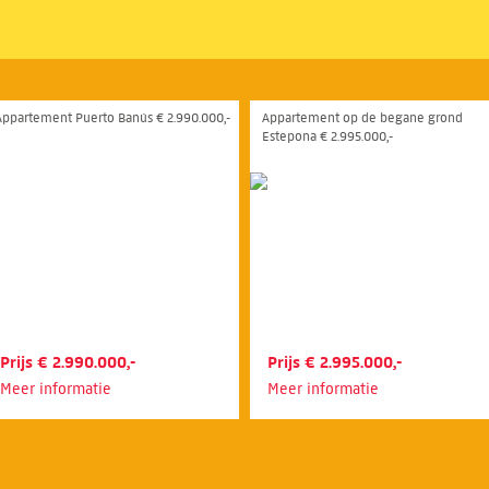
Appartement Puerto Banús € 2.990.000,-
Appartement op de begane grond
Estepona € 2.995.000,-
Prijs € 2.990.000,-
Prijs € 2.995.000,-
Meer informatie
Meer informatie