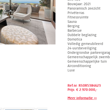
Bouwjaar
2021
Panoramisch zeezicht
Privéterras
Fitnessruimte
Sauna
Berging
Barbecue
Dubbele beglazing
Domotica
Volledig gemeubileerd
24-uursbeveiliging
Ondergrondse parkeergara
Gemeenschappelijk zwemb
Gemeenschappelijke tuin
Airconditioning
Luxe
Ref.nr: RSOR5384623
Prijs: € 2.970.000,-
Meer informatie ›››