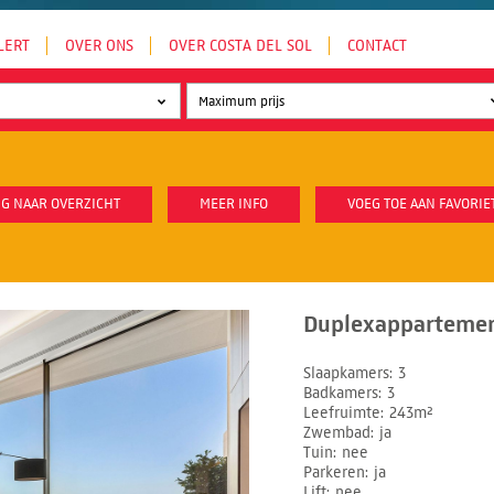
LERT
OVER ONS
OVER COSTA DEL SOL
CONTACT
G NAAR OVERZICHT
MEER INFO
VOEG TOE AAN FAVORIE
Duplexappartement
Slaapkamers
3
Badkamers
3
Leefruimte
243m²
Zwembad
ja
Tuin
nee
Parkeren
ja
Lift
nee