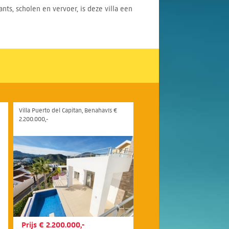
ts, scholen en vervoer, is deze villa een
Villa Puerto del Capitan, Benahavís €
2.200.000,-
Prijs € 2.200.000,-