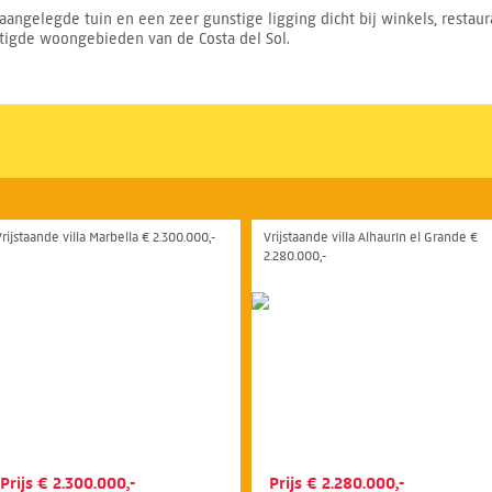
ngelegde tuin en een zeer gunstige ligging dicht bij winkels, restauran
stigde woongebieden van de Costa del Sol.
Vrijstaande villa Marbella € 2.300.000,-
Vrijstaande villa Alhaurín el Grande €
2.280.000,-
Prijs € 2.300.000,-
Prijs € 2.280.000,-