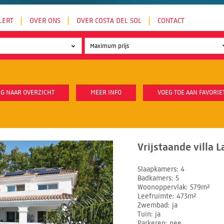
LERT
OVER ONS
OVER COSTA DEL SOL
CONTACT
G NAAR OVERZICHT
MEER INFO
VOEG TOE AAN FAVORIE
Vrijstaande villa 
Slaapkamers
4
Badkamers
5
Woonoppervlak
579m²
Leefruimte
473m²
Zwembad
ja
Tuin
ja
Parkeren
nee