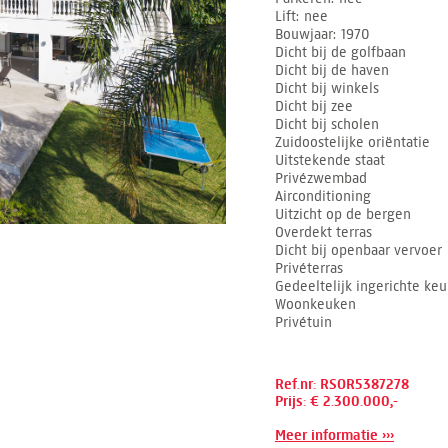
Lift
nee
Bouwjaar
1970
Dicht bij de golfbaan
Dicht bij de haven
Dicht bij winkels
Dicht bij zee
Dicht bij scholen
Zuidoostelijke oriëntatie
Uitstekende staat
Privézwembad
Airconditioning
Uitzicht op de bergen
Overdekt terras
Dicht bij openbaar vervoer
Privéterras
Gedeeltelijk ingerichte ke
Woonkeuken
Privétuin
Ref.nr: RSOR5387278
Prijs: € 2.300.000,-
Meer informatie ›››