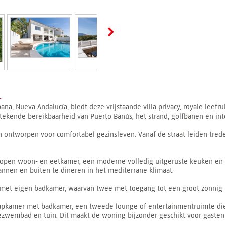
-
, Nueva Andalucía, biedt deze vrijstaande villa privacy, royale leefru
ekende bereikbaarheid van Puerto Banús, het strand, golfbanen en int
en ontworpen voor comfortabel gezinsleven. Vanaf de straat leiden tred
 open woon- en eetkamer, een moderne volledig uitgeruste keuken en d
pannen en buiten te dineren in het mediterrane klimaat.
met eigen badkamer, waarvan twee met toegang tot een groot zonnig t
apkamer met badkamer, een tweede lounge of entertainmentruimte die 
vézwembad en tuin. Dit maakt de woning bijzonder geschikt voor gasten