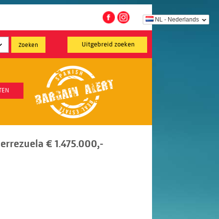
NL - Nederlands
Uitgebreid zoeken
TEN
ierrezuela € 1.475.000,-