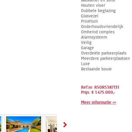
Badkamer en suite
Houten vloer
Dubbele beglazing
Glasvezel
Privétuin
Onderhoudsvriendelijk
Omheind complex
Alarmsysteem
Veilig
Garage
Overdekte parkeerplaats
Meerdere parkeerplaatsen
Luxe
Bestaande bouw
Ref.nr: RSOR5387131
Prijs: € 1.475.000,-
Meer informatie ›››