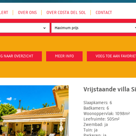
LERT
OVER ONS
OVER COSTA DEL SOL
CONTACT
G NAAR OVERZICHT
MEER INFO
VOEG TOE AAN FAVORIE
Vrijstaande villa S
Slaapkamers
6
Badkamers
6
Woonoppervlak
1098m²
Leefruimte
505m²
Zwembad
ja
Tuin
ja
Parkeren
ja