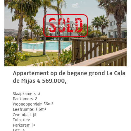
Appartement op de begane grond La Cala
de Mijas € 569.000,-
Slaapkamers
3
Badkamers
2
Woonoppervlak
56m²
Leefruimte
116m²
Zwembad
ja
Tuin
nee
Parkeren
ja
Lift
ja