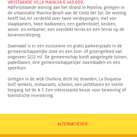
VRIJSTAANDE VILLA MANILVA € 449.000,-
Halfvrijstaande woning aan het strand in Manilva, gelegen in
de urbanisatie Manilva Beach aan de Costa del Sol. De woning
heeft 146 m² verdeeld over twee verdiepingen, met vier
slaapkamers, twee badkamers, een gastentoilet, keuken,
woon- en eetkamer, een overdekt terras en een terras op de
bovenverdieping.
Daarnaast is er een exclusieve en gratis parkeerplaats in de
gemeenschappelijke zone en een tuin- of groengebied van
ongeveer 32,12 m². De gemeenschap biedt aangelegde tuinen,
padelbanen, drie gemeenschappelijke zwembaden en een
speeltuin.
Gelegen in de wijk Chullera, dicht bij stranden, La Duquesa
Golf, winkels, restaurants, scholen, een jachthaven en snelle
toegang tot de A-7. Een interessante keuze voor bewoning of
toeristische investering.
ALTERNATIEVEN