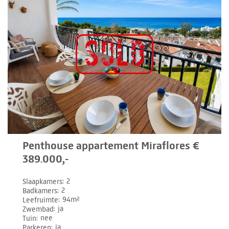
Penthouse appartement Miraflores €
389.000,-
Slaapkamers
2
Badkamers
2
Leefruimte
94m²
Zwembad
ja
Tuin
nee
Parkeren
ja