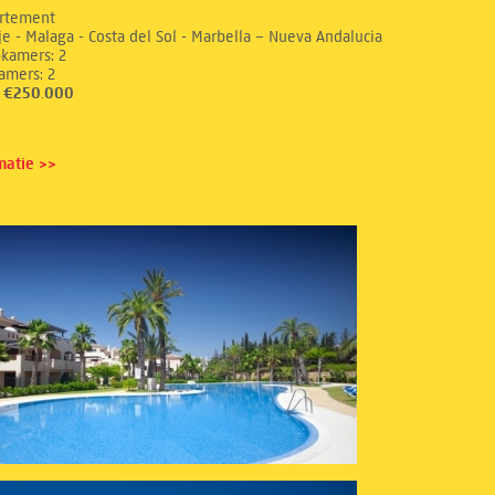
rtement
e - Malaga - Costa del Sol - Marbella – Nueva Andalucia
aapkamers: 2
dkamers: 2
s: €250.000
matie >>