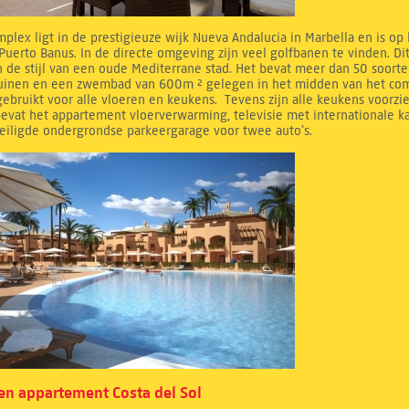
mplex ligt in de prestigieuze wijk Nueva Andalucia in Marbella en is op
Puerto Banus. In de directe omgeving zijn veel golfbanen te vinden. D
 de stijl van een oude Mediterrane stad. Het bevat meer dan 50 soorte
tuinen en een zwembad van 600m ² gelegen in het midden van het compl
ebruikt voor alle vloeren en keukens. Tevens zijn alle keukens voorzi
evat het appartement vloerverwarming, televisie met internationale k
eiligde ondergrondse parkeergarage voor twee auto’s.
n appartement Costa del Sol