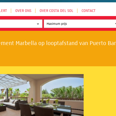
LERT
OVER ONS
OVER COSTA DEL SOL
CONTACT
ment Marbella op looptafstand van Puerto Banú