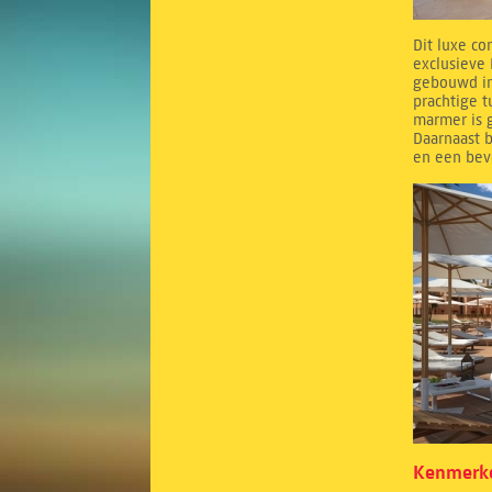
Dit luxe co
exclusieve 
gebouwd in
prachtige 
marmer is g
Daarnaast b
en een bev
Kenmerke