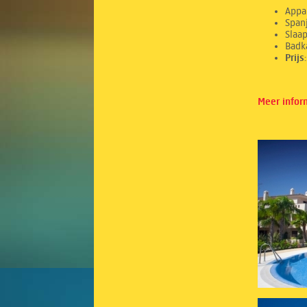
Appa
Spanj
Sl
Ba
Prij
Meer infor