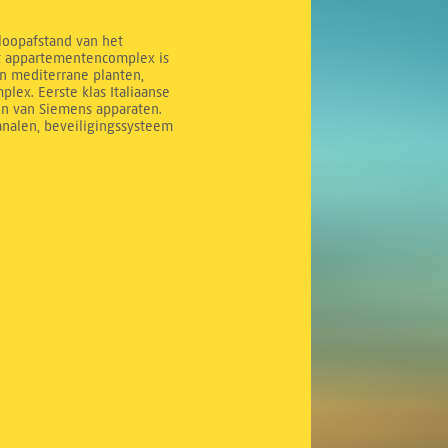
 loopafstand van het
it appartementencomplex is
n mediterrane planten,
ex. Eerste klas Italiaanse
en van Siemens apparaten.
analen, beveiligingssysteem