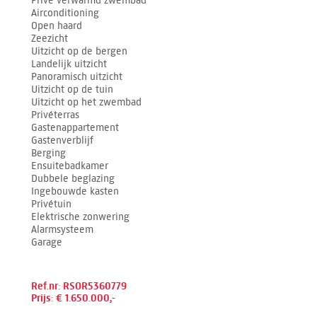
Privé verwarmd zwembad
Airconditioning
Open haard
Zeezicht
Uitzicht op de bergen
Landelijk uitzicht
Panoramisch uitzicht
Uitzicht op de tuin
Uitzicht op het zwembad
Privéterras
Gastenappartement
Gastenverblijf
Berging
Ensuitebadkamer
Dubbele beglazing
Ingebouwde kasten
Privétuin
Elektrische zonwering
Alarmsysteem
Garage
Ref.nr: RSOR5360779
Prijs: € 1.650.000,-