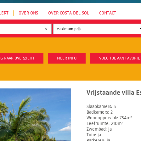
LERT
OVER ONS
OVER COSTA DEL SOL
CONTACT
G NAAR OVERZICHT
MEER INFO
VOEG TOE AAN FAVORIE
Vrijstaande villa 
Slaapkamers
3
Badkamers
2
Woonoppervlak
754m²
Leefruimte
210m²
Zwembad
ja
Tuin
ja
Parkeren
ja