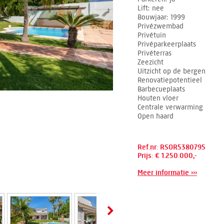
Lift
nee
Bouwjaar
1999
Privézwembad
Privétuin
Privéparkeerplaats
Privéterras
Zeezicht
Uitzicht op de bergen
Renovatiepotentieel
Barbecueplaats
Houten vloer
Centrale verwarming
Open haard
Ref.nr: RSOR5380795
Prijs: € 1.250.000,-
Meer informatie ›››