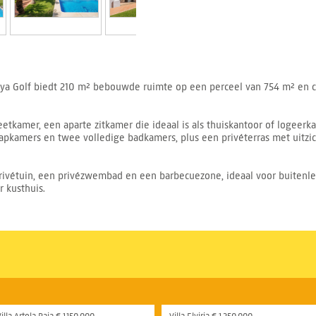
Atalaya Golf biedt 210 m² bebouwde ruimte op een perceel van 754 m² e
etkamer, een aparte zitkamer die ideaal is als thuiskantoor of logeer
laapkamers en twee volledige badkamers, plus een privéterras met uitz
rivétuin, een privézwembad en een barbecuezone, ideaal voor buitenlev
r kusthuis.
illa Artola Baja € 1.150.000,-
Villa Elviria € 1.250.000,-