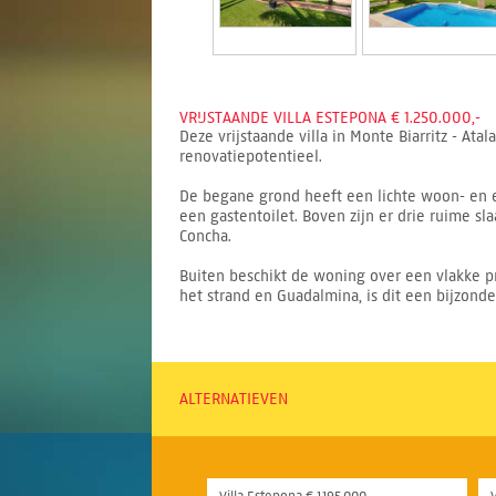
VRIJSTAANDE VILLA ESTEPONA € 1.250.000,-
Deze vrijstaande villa in Monte Biarritz - 
renovatiepotentieel.
De begane grond heeft een lichte woon- en e
een gastentoilet. Boven zijn er drie ruime s
Concha.
Buiten beschikt de woning over een vlakke p
het strand en Guadalmina, is dit een bijzonde
ALTERNATIEVEN
Villa Estepona € 1.195.000,-
V