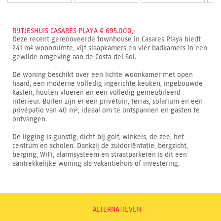
RIJTJESHUIS CASARES PLAYA € 695.000,-
Deze recent gerenoveerde townhouse in Casares Playa biedt
241 m² woonruimte, vijf slaapkamers en vier badkamers in een
gewilde omgeving aan de Costa del Sol.
De woning beschikt over een lichte woonkamer met open
haard, een moderne volledig ingerichte keuken, ingebouwde
kasten, houten vloeren en een volledig gemeubileerd
interieur. Buiten zijn er een privétuin, terras, solarium en een
privépatio van 40 m², ideaal om te ontspannen en gasten te
ontvangen.
De ligging is gunstig, dicht bij golf, winkels, de zee, het
centrum en scholen. Dankzij de zuidoriëntatie, bergzicht,
berging, WiFi, alarmsysteem en straatparkeren is dit een
aantrekkelijke woning als vakantiehuis of investering.
ALTERNATIEVEN