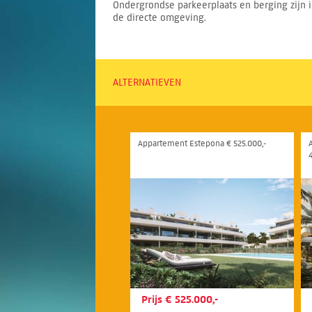
Ondergrondse parkeerplaats en berging zijn i
de directe omgeving.
ALTERNATIEVEN
Appartement Estepona € 525.000,-
Prijs € 525.000,-