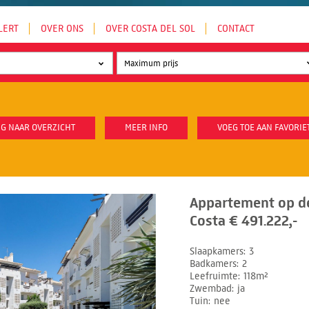
LERT
OVER ONS
OVER COSTA DEL SOL
CONTACT
G NAAR OVERZICHT
MEER INFO
VOEG TOE AAN FAVORIE
Appartement op d
Costa € 491.222,-
Slaapkamers
3
Badkamers
2
Leefruimte
118m²
Zwembad
ja
Tuin
nee