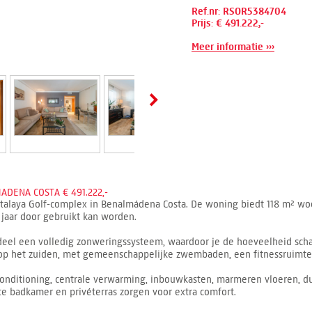
Ref.nr: RSOR5384704
Prijs: € 491.222,-
Meer informatie ›››
DENA COSTA € 491.222,-
Atalaya Golf-complex in Benalmádena Costa. De woning biedt 118 m² wo
 jaar door gebruikt kan worden.
deel een volledig zonweringssysteem, waardoor je de hoeveelheid sch
t op het zuiden, met gemeenschappelijke zwembaden, een fitnessruimte 
conditioning, centrale verwarming, inbouwkasten, marmeren vloeren, du
te badkamer en privéterras zorgen voor extra comfort.