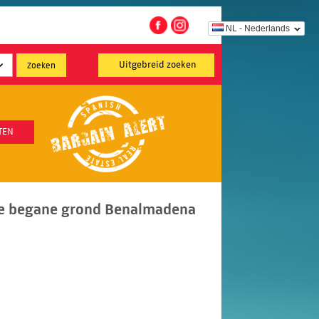
NL - Nederlands
Uitgebreid zoeken
TEN
e begane grond Benalmadena