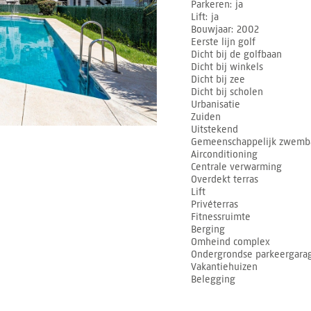
Parkeren
ja
Lift
ja
Bouwjaar
2002
Eerste lijn golf
Dicht bij de golfbaan
Dicht bij winkels
Dicht bij zee
Dicht bij scholen
Urbanisatie
Zuiden
Uitstekend
Gemeenschappelijk zwemb
Airconditioning
Centrale verwarming
Overdekt terras
Lift
Privéterras
Fitnessruimte
Berging
Omheind complex
Ondergrondse parkeergara
Vakantiehuizen
Belegging