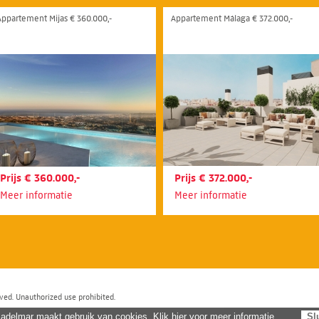
Appartement Mijas € 360.000,-
Appartement Málaga € 372.000,-
Prijs € 360.000,-
Prijs € 372.000,-
Meer informatie
Meer informatie
ved. Unauthorized use prohibited.
adelmar maakt gebruik van cookies. Klik hier voor meer informatie.
Sl