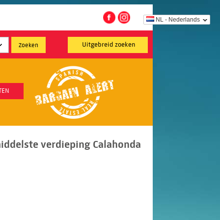
NL - Nederlands
Uitgebreid zoeken
TEN
iddelste verdieping Calahonda