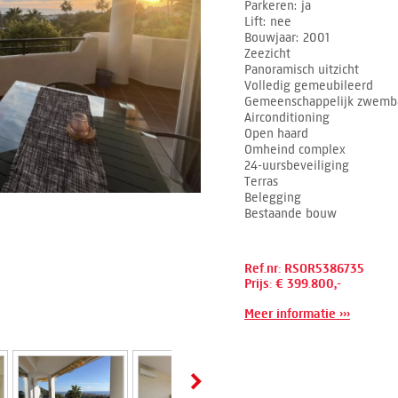
Parkeren
ja
Lift
nee
Bouwjaar
2001
Zeezicht
Panoramisch uitzicht
Volledig gemeubileerd
Gemeenschappelijk zwemb
Airconditioning
Open haard
Omheind complex
24-uursbeveiliging
Terras
Belegging
Bestaande bouw
Ref.nr: RSOR5386735
Prijs: € 399.800,-
Meer informatie ›››