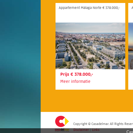
Appartement Málaga Norte € 378.000,-
Prijs € 378.000,-
Meer informatie
Copyright © Casadelmar. All Rights Reser
Disclaimer
|
Links
Cas