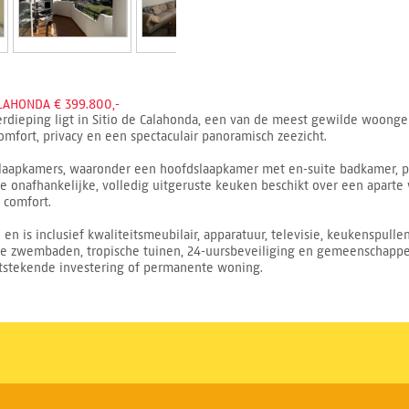
AHONDA € 399.800,-
rdieping ligt in Sitio de Calahonda, een van de meest gewilde woongeb
mfort, privacy en een spectaculair panoramisch zeezicht.
slaapkamers, waaronder een hoofdslaapkamer met en-suite badkamer, 
onafhankelijke, volledig uitgeruste keuken beschikt over een aparte w
 comfort.
n is inclusief kwaliteitsmeubilair, apparatuur, televisie, keukenspulle
wembaden, tropische tuinen, 24-uursbeveiliging en gemeenschappelijk
uitstekende investering of permanente woning.