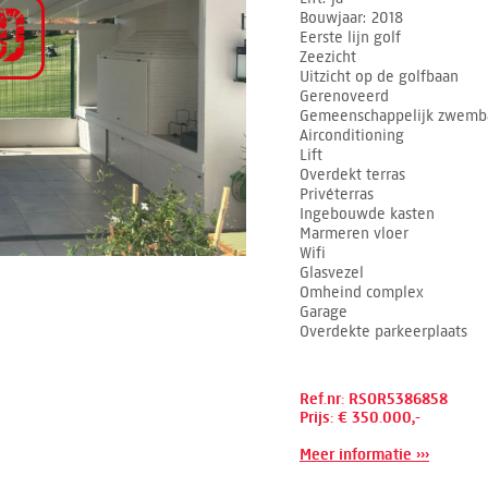
Bouwjaar
2018
Eerste lijn golf
Zeezicht
Uitzicht op de golfbaan
Gerenoveerd
Gemeenschappelijk zwemb
Airconditioning
Lift
Overdekt terras
Privéterras
Ingebouwde kasten
Marmeren vloer
Wifi
Glasvezel
Omheind complex
Garage
Overdekte parkeerplaats
Ref.nr: RSOR5386858
Prijs: € 350.000,-
Meer informatie ›››