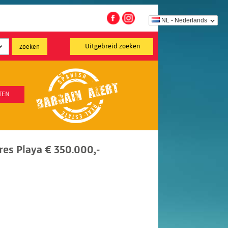
NL - Nederlands
Uitgebreid zoeken
TEN
es Playa € 350.000,-