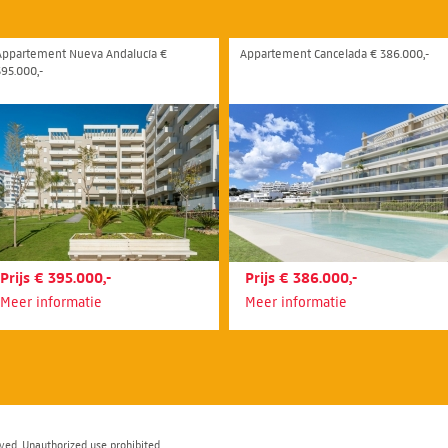
Appartement Nueva Andalucía €
Appartement Cancelada € 386.000,-
395.000,-
Prijs € 395.000,-
Prijs € 386.000,-
Meer informatie
Meer informatie
ved. Unauthorized use prohibited.