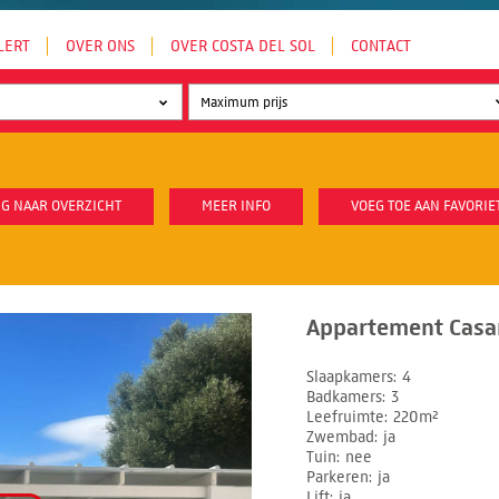
LERT
OVER ONS
OVER COSTA DEL SOL
CONTACT
G NAAR OVERZICHT
MEER INFO
VOEG TOE AAN FAVORIE
Appartement Casar
Slaapkamers
4
Badkamers
3
Leefruimte
220m²
Zwembad
ja
Tuin
nee
Parkeren
ja
Lift
ja