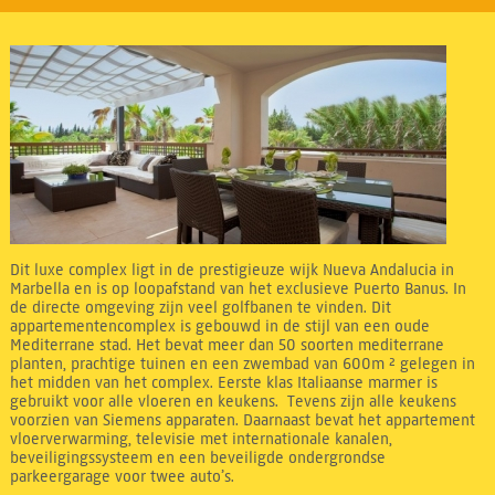
Dit luxe complex ligt in de prestigieuze wijk Nueva Andalucia in
Marbella en is op loopafstand van het exclusieve Puerto Banus. In
de directe omgeving zijn veel golfbanen te vinden. Dit
appartementencomplex is gebouwd in de stijl van een oude
Mediterrane stad. Het bevat meer dan 50 soorten mediterrane
planten, prachtige tuinen en een zwembad van 600m ² gelegen in
het midden van het complex. Eerste klas Italiaanse marmer is
gebruikt voor alle vloeren en keukens. Tevens zijn alle keukens
voorzien van Siemens apparaten. Daarnaast bevat het appartement
vloerverwarming, televisie met internationale kanalen,
beveiligingssysteem en een beveiligde ondergrondse
parkeergarage voor twee auto’s.