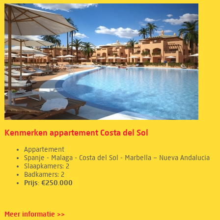
Kenmerken appartement Costa del Sol
Appartement
Spanje - Malaga - Costa del Sol - Marbella – Nueva Andalucia
Slaapkamers: 2
Badkamers: 2
Prijs: €250.000
Meer informatie >>