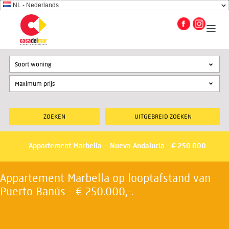
NL - Nederlands
Soort woning
UITGEBREID ZOEKEN
Appartement Marbella – Nueva Andalucia - € 250.000
Appartement Marbella op looptafstand van
Puerto Banús - € 250.000,-.