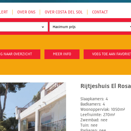
LERT
OVER ONS
OVER COSTA DEL SOL
CONTACT
G NAAR OVERZICHT
MEER INFO
VOEG TOE AAN FAVORIE
Rijtjeshuis El Rosa
Slaapkamers
4
Badkamers
4
Woonoppervlak
1050m²
Leefruimte
270m²
Zwembad
nee
Tuin
nee
Parkeren
nee