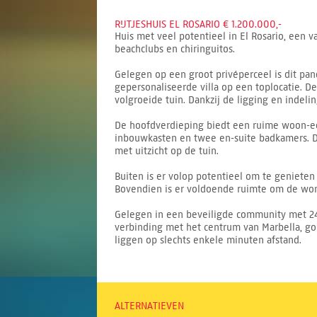
RIJTJESHUIS EL ROSARIO € 1.200.000,-
Huis met veel potentieel in El Rosario, een
beachclubs en chiringuitos.
Gelegen op een groot privéperceel is dit pa
gepersonaliseerde villa op een toplocatie. 
volgroeide tuin. Dankzij de ligging en indeli
De hoofdverdieping biedt een ruime woon-eet
inbouwkasten en twee en-suite badkamers. D
met uitzicht op de tuin.
Buiten is er volop potentieel om te geniete
Bovendien is er voldoende ruimte om de wonin
Gelegen in een beveiligde community met 24-u
verbinding met het centrum van Marbella, gol
liggen op slechts enkele minuten afstand.
ALTERNATIEVEN