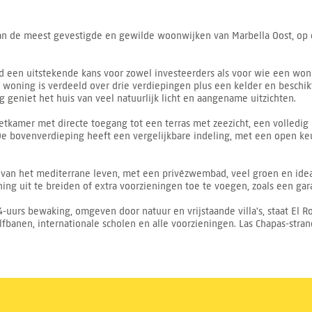
 van de meest gevestigde en gewilde woonwijken van Marbella Oost, op
nd een uitstekende kans voor zowel investeerders als voor wie een w
De woning is verdeeld over drie verdiepingen plus een kelder en besc
ng geniet het huis van veel natuurlijk licht en aangename uitzichten.
kamer met directe toegang tot een terras met zeezicht, een volledig
e bovenverdieping heeft een vergelijkbare indeling, met een open ke
n van het mediterrane leven, met een privézwembad, veel groen en idea
g uit te breiden of extra voorzieningen toe te voegen, zoals een garag
urs bewaking, omgeven door natuur en vrijstaande villa's, staat El R
fbanen, internationale scholen en alle voorzieningen. Las Chapas-stra