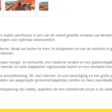
re duplex penthouse in een van de meest gewilde enclaves van Benalmád
 zorgen voor optimaal wooncomfort.
erras, ideaal om buiten te eten, te ontspannen en van de zeebries te 
nenkomen.
 open lounge- en eetruimte, een moderne keuken en een gastenslaapk
de tweede en-suite slaapkamer ingebouwde kasten en een werkplek heef
e airconditioning, lift, snel internet, 24-uurs beveiliging en een grot
vendien van aangelegde gemeenschappelijke ruimtes en twee zwembaden
tspanning zijn vlakbij, waardoor dit een uitstekende keuze is als vaste