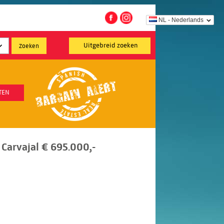
NL - Nederlands
Uitgebreid zoeken
TEN
Carvajal € 695.000,-