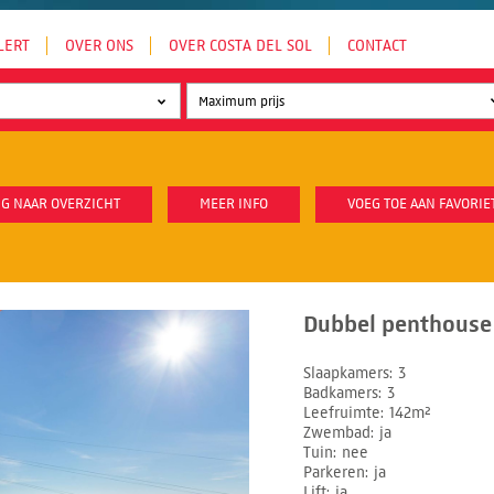
LERT
OVER ONS
OVER COSTA DEL SOL
CONTACT
G NAAR OVERZICHT
MEER INFO
VOEG TOE AAN FAVORIE
Dubbel penthouse 
Slaapkamers
3
Badkamers
3
Leefruimte
142m²
Zwembad
ja
Tuin
nee
Parkeren
ja
Lift
ja