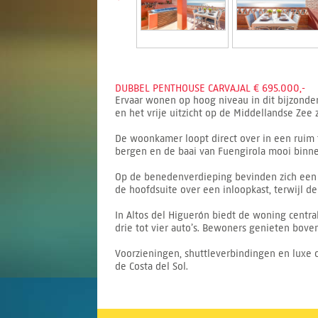
DUBBEL PENTHOUSE CARVAJAL € 695.000,-
Ervaar wonen op hoog niveau in dit bijzonde
en het vrije uitzicht op de Middellandse Zee
De woonkamer loopt direct over in een ruim t
bergen en de baai van Fuengirola mooi bin
Op de benedenverdieping bevinden zich een
de hoofdsuite over een inloopkast, terwijl 
In Altos del Higuerón biedt de woning central
drie tot vier auto’s. Bewoners genieten bo
Voorzieningen, shuttleverbindingen en luxe on
de Costa del Sol.